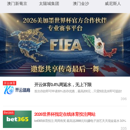
拦截时间：
2026-08-09 17:01:32
本次事件ID
8
如果您是网站管理员，请登录知道创宇云防御
查看
client:
104.140.79.58
, server: 9c59a18, time:
06/Aug/2026:
XML 地图